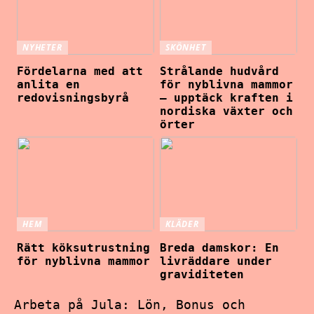
NYHETER
SKÖNHET
Fördelarna med att
Strålande hudvård
anlita en
för nyblivna mammor
redovisningsbyrå
– upptäck kraften i
nordiska växter och
örter
HEM
KLÄDER
Rätt köksutrustning
Breda damskor: En
för nyblivna mammor
livräddare under
graviditeten
Arbeta på Jula: Lön, Bonus och