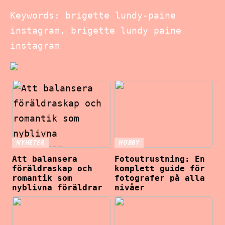
Keywords: brigette lundy-paine
instagram, brigette lundy paine
instagram
NYHETER
HOBBY
Att balansera
Fotoutrustning: En
föräldraskap och
komplett guide för
romantik som
fotografer på alla
nyblivna föräldrar
nivåer