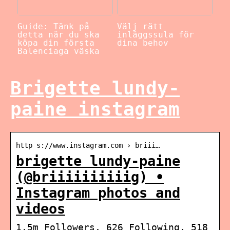
Guide: Tänk på
Välj rätt
detta när du ska
inläggssula för
köpa din första
dina behov
Balenciaga väska
Brigette lundy-
paine instagram
http s://www.instagram.com › briii…
brigette lundy-paine
(@briiiiiiiiiig) •
Instagram photos and
videos
1.5m Followers, 626 Following, 518