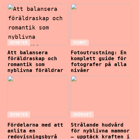
NYHETER
HOBBY
Att balansera
Fotoutrustning: En
föräldraskap och
komplett guide för
romantik som
fotografer på alla
nyblivna föräldrar
nivåer
NYHETER
SKÖNHET
Fördelarna med att
Strålande hudvård
anlita en
för nyblivna mammor
redovisningsbyrå
– upptäck kraften i