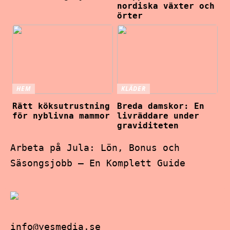
nordiska växter och
örter
HEM
KLÄDER
Rätt köksutrustning
Breda damskor: En
för nyblivna mammor
livräddare under
graviditeten
Arbeta på Jula: Lön, Bonus och
Säsongsjobb – En Komplett Guide
info@yesmedia.se