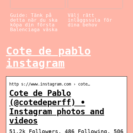
Guide: Tänk på
Välj rätt
detta när du ska
inläggssula för
köpa din första
dina behov
Balenciaga väska
Cote de pablo
instagram
http s://www.instagram.com › cote…
Cote de Pablo
(@cotedeperff) •
Instagram photos and
videos
51.2k Followers, 486 Following, 506