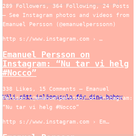
289 Followers, 364 Following, 24 Posts
– See Instagram photos and videos from
Emanuel Persson (@emanuelperssonn)
http s://www.instagram.com › …
Emanuel Persson on
Instagram: “Nu tar vi helg
#Nocco”
338 Likes, 15 Comments – Emanuel
Välj rätt inläggssula för dina behov
Persson (@emanuelpersson) on Instagram:
“Nu tar vi helg #Nocco”
http s://www.instagram.com › Em…