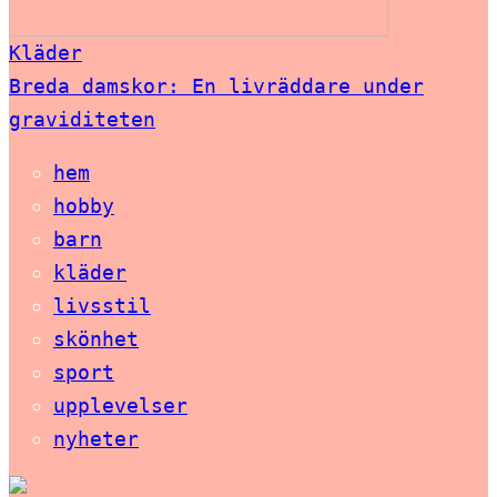
Kläder
Breda damskor: En livräddare under
graviditeten
hem
hobby
barn
kläder
livsstil
skönhet
sport
upplevelser
nyheter