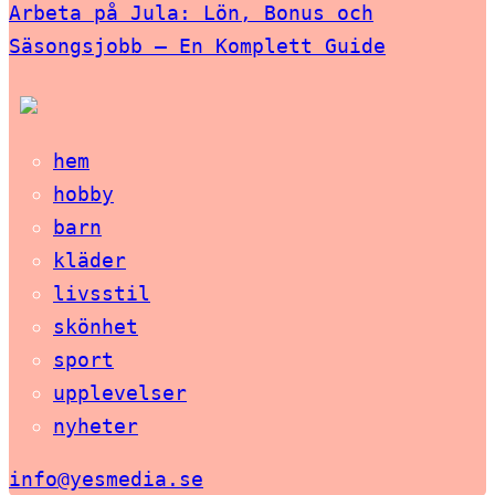
Arbeta på Jula: Lön, Bonus och
Säsongsjobb – En Komplett Guide
hem
hobby
barn
kläder
livsstil
skönhet
sport
upplevelser
nyheter
info@yesmedia.se