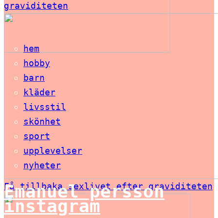
graviditeten
hem
hobby
barn
kläder
livsstil
skönhet
sport
upplevelser
nyheter
Få tillbaka sexlivet efter graviditeten
Emanuel persson
instagram