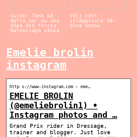
Guide: Tänk på
Välj rätt
detta när du ska
inläggssula för
köpa din första
dina behov
Balenciaga väska
Emelie brolin
instagram
http s://www.instagram.com › eme…
EMELIE BROLIN
(@emeliebrolin1) •
Instagram photos and …
Grand Prix rider in Dressage,
trainer and blogger. Just love