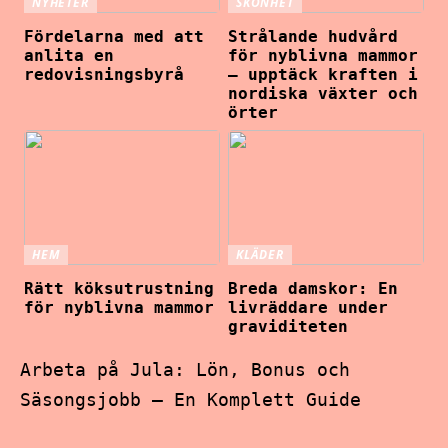
NYHETER
SKÖNHET
Fördelarna med att
Strålande hudvård
anlita en
för nyblivna mammor
redovisningsbyrå
– upptäck kraften i
nordiska växter och
örter
HEM
KLÄDER
Rätt köksutrustning
Breda damskor: En
för nyblivna mammor
livräddare under
graviditeten
Arbeta på Jula: Lön, Bonus och
Säsongsjobb – En Komplett Guide