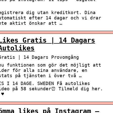
egistrera dig utan kreditkort. Dina
utomatiskt efter 14 dagar och vi drar
nte aktivt önskar att …
Likes Gratis | 14 Dagars
Autolikes
Gratis | 14 Dagars Provomgång
nu funktionen som gör det möjligt att
lder för alla sina användare, en
stats på tjänsten i över två …
IS I 14 DAGE. SWEDEN Få autolikes
ideo på 58 sekunder⏰ Tilmeld dig her.
♥️
ömma likes på Instagram –