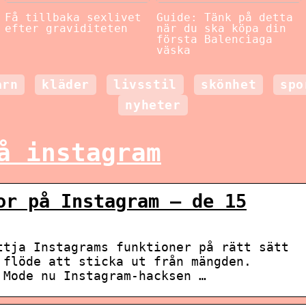
Få tillbaka sexlivet
Guide: Tänk på detta
efter graviditeten
när du ska köpa din
första Balenciaga
väska
arn
kläder
livsstil
skönhet
spo
nyheter
å instagram
or på Instagram – de 15
ttja Instagrams funktioner på rätt sätt
 flöde att sticka ut från mängden.
 Mode nu Instagram-hacksen …