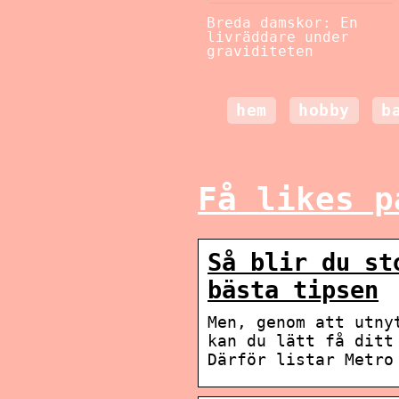
Breda damskor: En
livräddare under
graviditeten
hem
hobby
b
Få likes p
Så blir du st
bästa tipsen
Men, genom att utny
kan du lätt få ditt
Därför listar Metro