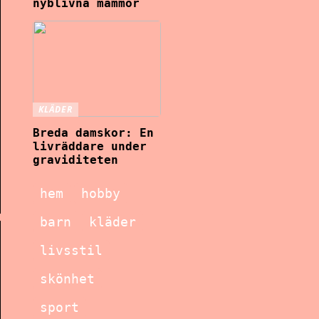
nyblivna mammor
KLÄDER
Breda damskor: En
livräddare under
graviditeten
hem
hobby
barn
kläder
livsstil
skönhet
sport