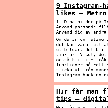
9 Instagram-h
likes – Metro
1. Dina bilder på I
Använd passande fil
Använd dig av andra
Om du är en rutiner
det kan vara lätt a
ut bilder. Det blir
vinklar. Visst, det
också bli lite tråk
funktioner på rätt 
sticka ut från mäng
Instagram-hacksen d
Hur får man f
tips – digita
Hur får man fler li