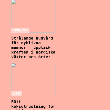
SKÖNHET
Strålande hudvård
för nyblivna
mammor – upptäck
kraften i nordiska
växter och örter
HEM
Rätt
köksutrustning för