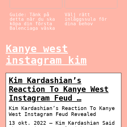
Guide: Tänk på
Välj rätt
detta när du ska
inläggssula för
köpa din första
dina behov
Balenciaga väska
Kanye west
instagram kim
Kim Kardashian’s
Reaction To Kanye West
Instagram Feud …
Kim Kardashian’s Reaction To Kanye
West Instagram Feud Revealed
13 okt. 2022 — Kim Kardashian Said