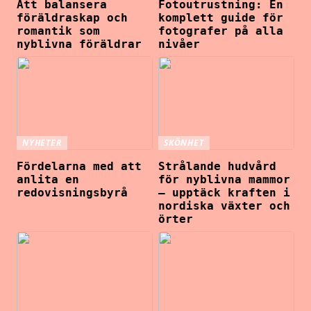
Att balansera
Fotoutrustning: En
föräldraskap och
komplett guide för
romantik som
fotografer på alla
nyblivna föräldrar
nivåer
NYHETER
SKÖNHET
Fördelarna med att
Strålande hudvård
anlita en
för nyblivna mammor
redovisningsbyrå
– upptäck kraften i
nordiska växter och
örter