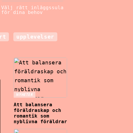
Välj rätt inläggssula
för dina behov
rt
upplevelser
NYHETER
Att balansera
föräldraskap och
romantik som
nyblivna föräldrar