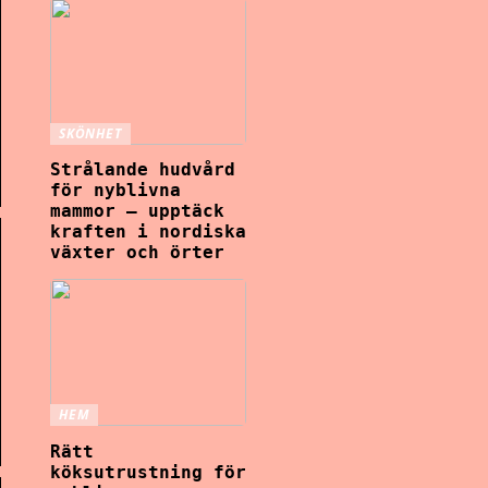
SKÖNHET
Strålande hudvård
för nyblivna
mammor – upptäck
kraften i nordiska
växter och örter
HEM
Rätt
köksutrustning för