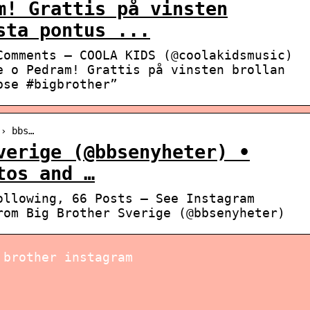
m! Grattis på vinsten
sta pontus ...
Comments – COOLA KIDS (@coolakidsmusic)
e o Pedram! Grattis på vinsten brollan
bse #bigbrother”
 › bbs…
verige (@bbsenyheter) •
tos and …
ollowing, 66 Posts – See Instagram
rom Big Brother Sverige (@bbsenyheter)
 brother instagram