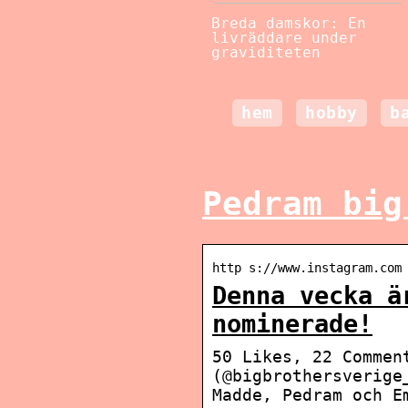
Breda damskor: En
livräddare under
graviditeten
hem
hobby
b
Pedram big
http s://www.instagram.com
Denna vecka ä
nominerade!
50 Likes, 22 Commen
(@bigbrothersverige
Madde, Pedram och E