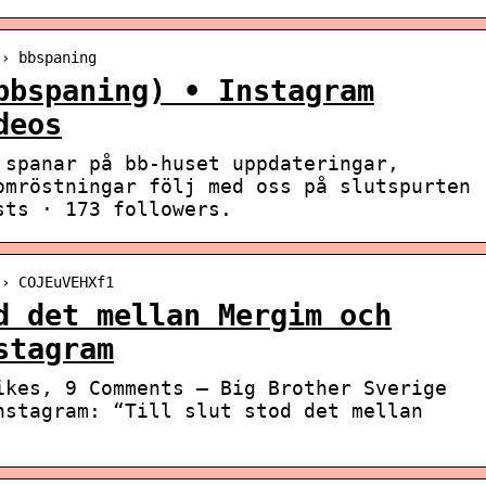
 › bbspaning
bbspaning) • Instagram
deos
 spanar på bb-huset uppdateringar,
omröstningar följ med oss på slutspurten
sts · 173 followers.
 › COJEuVEHXf1
d det mellan Mergim och
stagram
ikes, 9 Comments – Big Brother Sverige
nstagram: “Till slut stod det mellan