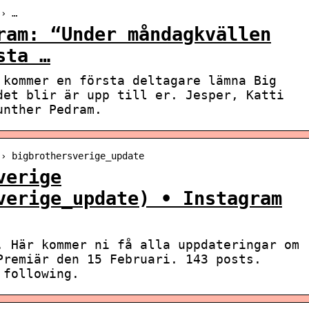
 › …
ram: “Under måndagkvällen
sta …
 kommer en första deltagare lämna Big
det blir är upp till er. Jesper, Katti
unther Pedram.
 › bigbrothersverige_update
verige
verige_update) • Instagram
. Här kommer ni få alla uppdateringar om
Premiär den 15 Februari. 143 posts.
 following.