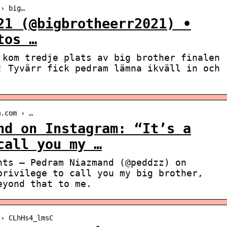
 › big…
21 (@bigbrotheerr2021) •
tos …
 kom tredje plats av big brother finalen
! Tyvärr fick pedram lämna ikväll in och
m.com › …
nd on Instagram: “It’s a
call you my …
nts – Pedram Niazmand (@peddzz) on
privilege to call you my big brother,
eyond that to me.
 › CLhHs4_lmsC