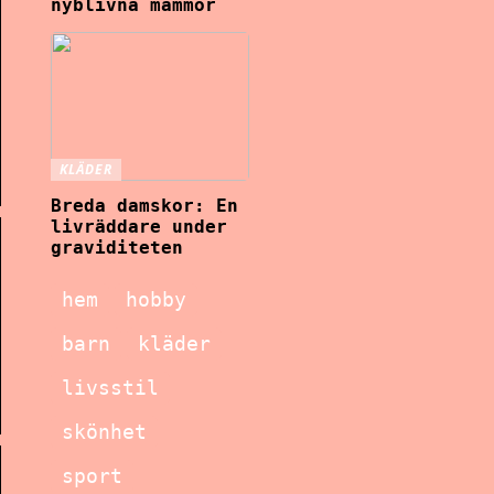
nyblivna mammor
KLÄDER
Breda damskor: En
livräddare under
graviditeten
hem
hobby
barn
kläder
livsstil
skönhet
sport