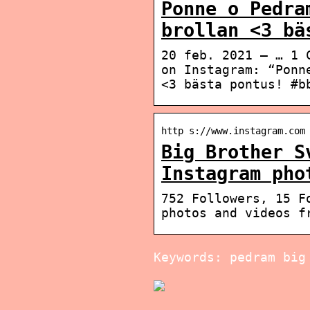
Ponne o Pedra
brollan <3 bä
20 feb. 2021 — … 1 
on Instagram: “Ponn
<3 bästa pontus! #b
http s://www.instagram.com
Big Brother S
Instagram pho
752 Followers, 15 F
photos and videos f
Keywords: pedram big