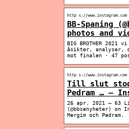
http s://www.instagram.com
BB-Spaning (@
photos and vi
BIG BROTHER 2021 vi
åsikter, analyser, 
mot finalen · 47 po
http s://www.instagram.com
Till slut sto
Pedram … – In
26 apr. 2021 — 63 L
(@bbsenyheter) on I
Mergim och Pedram.