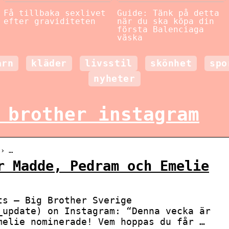
Få tillbaka sexlivet
Guide: Tänk på detta
efter graviditeten
när du ska köpa din
första Balenciaga
väska
arn
kläder
livsstil
skönhet
spo
nyheter
 brother instagram
 › …
r Madde, Pedram och Emelie
ts – Big Brother Sverige
_update) on Instagram: “Denna vecka är
melie nominerade! Vem hoppas du får …