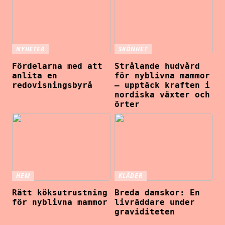
NYHETER
SKÖNHET
Fördelarna med att
Strålande hudvård
anlita en
för nyblivna mammor
redovisningsbyrå
– upptäck kraften i
nordiska växter och
örter
HEM
KLÄDER
Rätt köksutrustning
Breda damskor: En
för nyblivna mammor
livräddare under
graviditeten