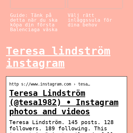
Guide: Tänk på
Välj rätt
detta när du ska
inläggssula för
köpa din första
dina behov
Balenciaga väska
Teresa lindström
instagram
http s://www.instagram.com › tesa…
Teresa Lindström
(@tesa1982) • Instagram
photos and videos
Teresa Lindström. 145 posts. 128
followers. 189 following. This