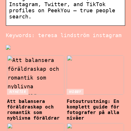
Instagram, Twitter, and TikTok
profiles on PeekYou – true people
search.
Keywords: teresa lindström instagram
NYHETER
HOBBY
Att balansera
Fotoutrustning: En
föräldraskap och
komplett guide för
romantik som
fotografer på alla
nyblivna föräldrar
nivåer