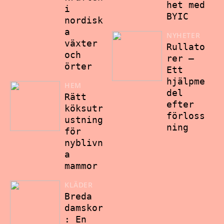
het med
i
BYIC
nordisk
a
NYHETER
växter
Rullato
och
rer –
örter
Ett
hjälpme
HEM
del
Rätt
efter
köksutr
förloss
ustning
ning
för
nyblivn
a
mammor
KLÄDER
Breda
damskor
: En