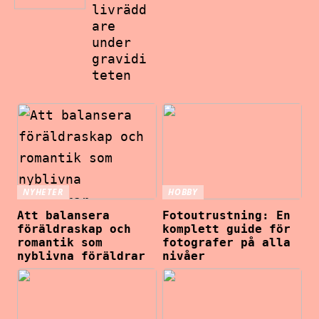
livrädd
are
under
gravidi
teten
NYHETER
HOBBY
Att balansera
Fotoutrustning: En
föräldraskap och
komplett guide för
romantik som
fotografer på alla
nyblivna föräldrar
nivåer