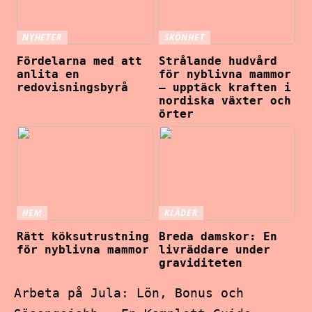
NYHETER
SKÖNHET
Fördelarna med att
Strålande hudvård
anlita en
för nyblivna mammor
redovisningsbyrå
– upptäck kraften i
nordiska växter och
örter
HEM
KLÄDER
Rätt köksutrustning
Breda damskor: En
för nyblivna mammor
livräddare under
graviditeten
Arbeta på Jula: Lön, Bonus och