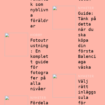
k som
NYHETER
nyblivn
Guide:
a
Tänk på
föräldr
detta
ar
när du
ska
HOBBY
Fotoutr
köpa
ustning
din
: En
första
komplet
Balenci
t guide
aga
för
väska
fotogra
NYHETER
fer på
Välj
alla
rätt
nivåer
inläggs
sula
NYHETER
Fördela
för