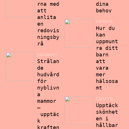
rna med
dina
att
behov
anlita
LIVSSTIL
en
Hur du
redovis
kan
ningsby
uppmunt
rå
ra ditt
barn
SKÖNHET
Strålan
att
de
vara
hudvård
mer
för
hälsosa
nyblivn
mt
a
LIVSSTIL
mammor
Upptäck
–
skönhet
upptäc
en i
k
hållbar
kraften